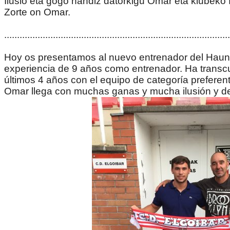
Ilusio eta gogo handiz datorkigu Omar eta klubeko 
Zorte on Omar.
........................................................................................
Hoy os presentamos al nuevo entrenador del Haund
experiencia de 9 años como entrenador. Ha transcurr
últimos 4 años con el equipo de categoría preferent
Omar llega con muchas ganas y mucha ilusión y demu