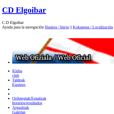
CD Elgoibar
C.D Elgoibar
Ayuda para la navegación
Hasiera / Inicio
||
Kokapena / Localización
Kluba
club
Taldeak
Equipos
Ordutegiak/Emaitzak
horarios/resultados
Argazkiak
Galerias