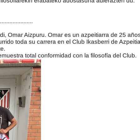
filosofiarekin erabateko adostasuna adierazten du.
.....................
i, Omar Aizpuru. Omar es un azpeitiarra de 25 años
ido toda su carrera en el Club Ikasberri de Azpeitia
e.
estra total conformidad con la filosofía del Club.