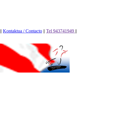
||
Kontaktua / Contacto
||
Tel 943741949
||