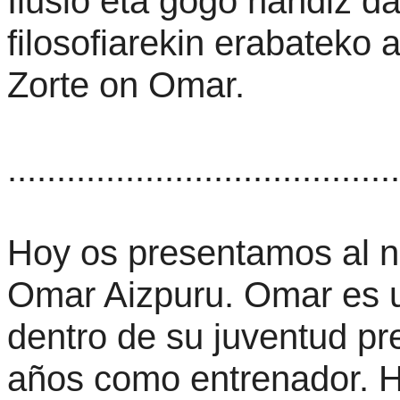
Ilusio eta gogo handiz d
filosofiarekin erabateko
Zorte on Omar.
........................................
Hoy os presentamos al n
Omar Aizpuru. Omar es u
dentro de su juventud pr
años como entrenador. Ha