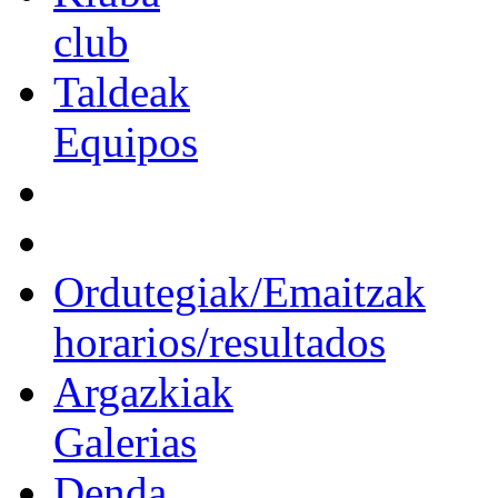
club
Taldeak
Equipos
Ordutegiak/Emaitzak
horarios/resultados
Argazkiak
Galerias
Denda