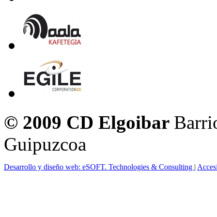
© 2009 CD Elgoibar
Barri
Guipuzcoa
Desarrollo y diseño web: eSOFT. Technologies & Consulting
|
Acces