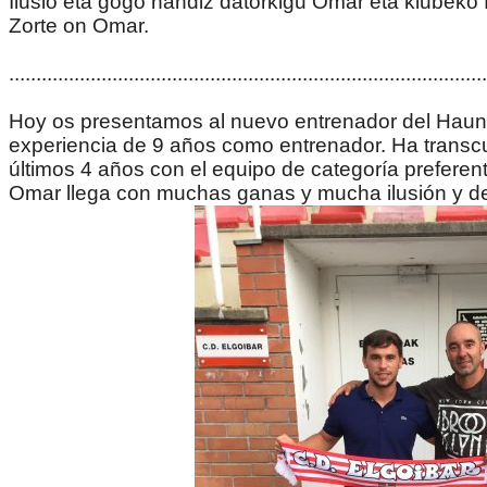
Ilusio eta gogo handiz datorkigu Omar eta klubeko 
Zorte on Omar.
........................................................................................
Hoy os presentamos al nuevo entrenador del Haund
experiencia de 9 años como entrenador. Ha transcurr
últimos 4 años con el equipo de categoría preferent
Omar llega con muchas ganas y mucha ilusión y demu