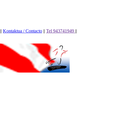
||
Kontaktua / Contacto
||
Tel 943741949
||