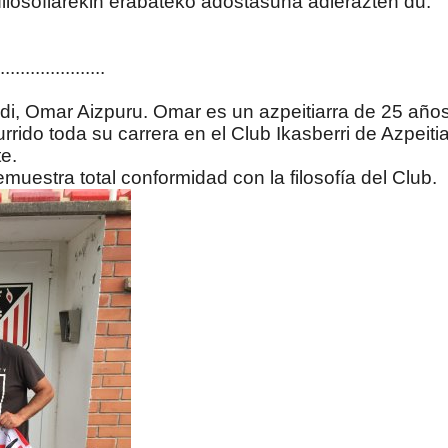
filosofiarekin erabateko adostasuna adierazten du.
.....................
i, Omar Aizpuru. Omar es un azpeitiarra de 25 años
ido toda su carrera en el Club Ikasberri de Azpeitia
e.
estra total conformidad con la filosofía del Club.