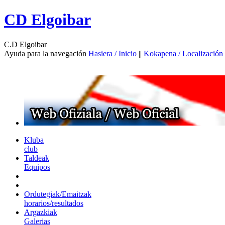
CD Elgoibar
C.D Elgoibar
Ayuda para la navegación
Hasiera / Inicio
||
Kokapena / Localización
Kluba
club
Taldeak
Equipos
Ordutegiak/Emaitzak
horarios/resultados
Argazkiak
Galerias