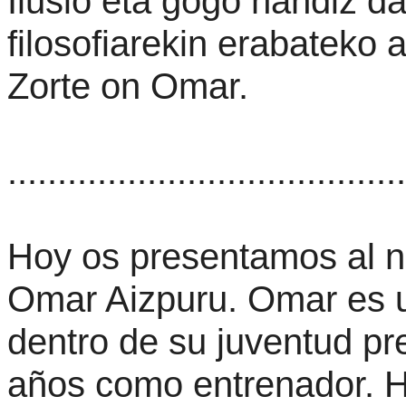
Ilusio eta gogo handiz d
filosofiarekin erabateko
Zorte on Omar.
........................................
Hoy os presentamos al n
Omar Aizpuru. Omar es u
dentro de su juventud pr
años como entrenador. Ha