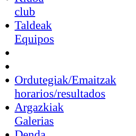
club
Taldeak
Equipos
Ordutegiak/Emaitzak
horarios/resultados
Argazkiak
Galerias
Denda