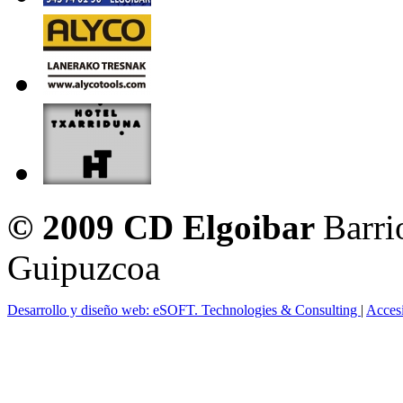
© 2009 CD Elgoibar
Barri
Guipuzcoa
Desarrollo y diseño web: eSOFT. Technologies & Consulting
|
Acces