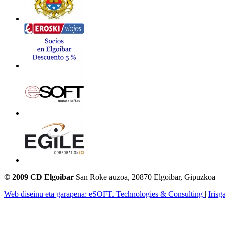
© 2009 CD Elgoibar
San Roke auzoa, 20870 Elgoibar, Gipuzkoa
Web diseinu eta garapena: eSOFT. Technologies & Consulting
|
Irisg