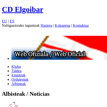
CD Elgoibar
EU
|
ES
Nabigaziorako laguntzak
Hasiera
|
Kokapena
|
Kontaktua
Kluba
Taldea
Emaitzak
Ordutegiak
Albisteak
Albisteak / Noticias