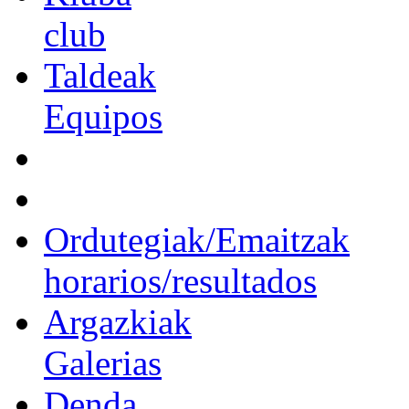
club
Taldeak
Equipos
Ordutegiak/Emaitzak
horarios/resultados
Argazkiak
Galerias
Denda