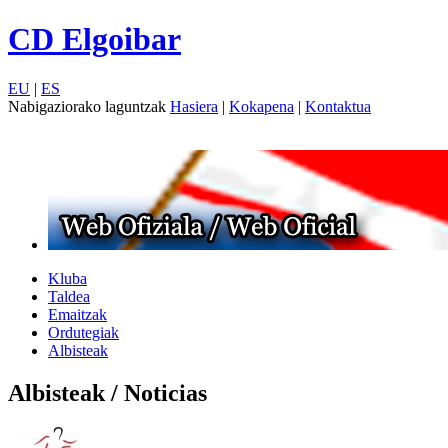
CD Elgoibar
EU
|
ES
Nabigaziorako laguntzak
Hasiera
|
Kokapena
|
Kontaktua
Kluba
Taldea
Emaitzak
Ordutegiak
Albisteak
Albisteak / Noticias