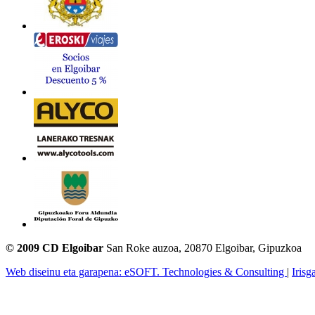
© 2009 CD Elgoibar
San Roke auzoa, 20870 Elgoibar, Gipuzkoa
Web diseinu eta garapena: eSOFT. Technologies & Consulting
|
Irisg