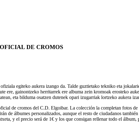
 OFICIAL DE CROMOS
 ofiziala egiteko aukera izango da. Talde guztietako tekniko eta jokala
ute ere, gainontzeko herritarrek ere albuma zein kromoak erosteko auk
tean, eta bilduma osatzen dutenek opari izugarriak lortzeko aukera iza
n oficial de cromos del C.D. Elgoibar. La colección la completan fotos d
drán de álbumes personalizados, aunque el resto de ciudadanos tambié
txeta, y el precio será de 1€ y los que consigan rellenar todo el álbum