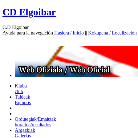
CD Elgoibar
C.D Elgoibar
Ayuda para la navegación
Hasiera / Inicio
||
Kokapena / Localización
Kluba
club
Taldeak
Equipos
Ordutegiak/Emaitzak
horarios/resultados
Argazkiak
Galerias