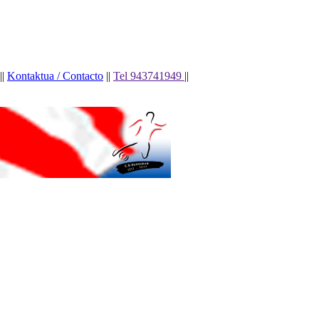
||
Kontaktua / Contacto
||
Tel 943741949
||