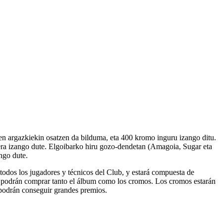
rien argazkiekin osatzen da bilduma, eta 400 kromo inguru izango ditu.
era izango dute. Elgoibarko hiru gozo-dendetan (Amagoia, Sugar eta
ngo dute.
e todos los jugadores y técnicos del Club, y estará compuesta de
n podrán comprar tanto el álbum como los cromos. Los cromos estarán
, podrán conseguir grandes premios.