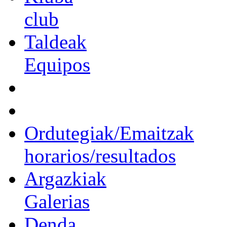
club
Taldeak
Equipos
Ordutegiak/Emaitzak
horarios/resultados
Argazkiak
Galerias
Denda