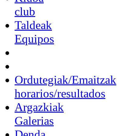
club
Taldeak
Equipos
Ordutegiak/Emaitzak
horarios/resultados
Argazkiak
Galerias
Denda