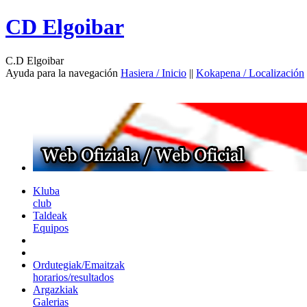
CD Elgoibar
C.D Elgoibar
Ayuda para la navegación
Hasiera / Inicio
||
Kokapena / Localización
Kluba
club
Taldeak
Equipos
Ordutegiak/Emaitzak
horarios/resultados
Argazkiak
Galerias