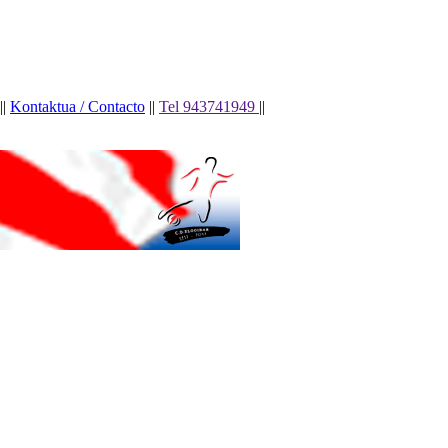
||
Kontaktua / Contacto
||
Tel 943741949
||