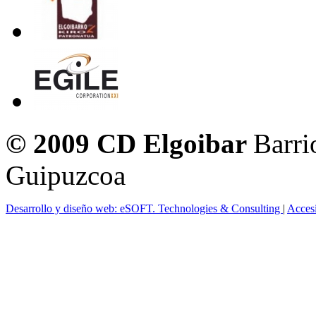
© 2009 CD Elgoibar
Barri
Guipuzcoa
Desarrollo y diseño web: eSOFT. Technologies & Consulting
|
Acces