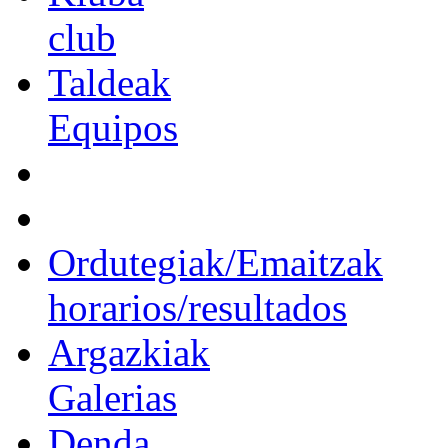
club
Taldeak
Equipos
Ordutegiak/Emaitzak
horarios/resultados
Argazkiak
Galerias
Denda