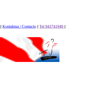
||
Kontaktua / Contacto
||
Tel 943741949
||