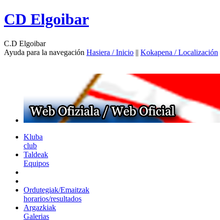
CD Elgoibar
C.D Elgoibar
Ayuda para la navegación
Hasiera / Inicio
||
Kokapena / Localización
Kluba
club
Taldeak
Equipos
Ordutegiak/Emaitzak
horarios/resultados
Argazkiak
Galerias