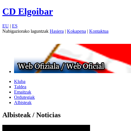
CD Elgoibar
EU
|
ES
Nabigaziorako laguntzak
Hasiera
|
Kokapena
|
Kontaktua
Kluba
Taldea
Emaitzak
Ordutegiak
Albisteak
Albisteak / Noticias