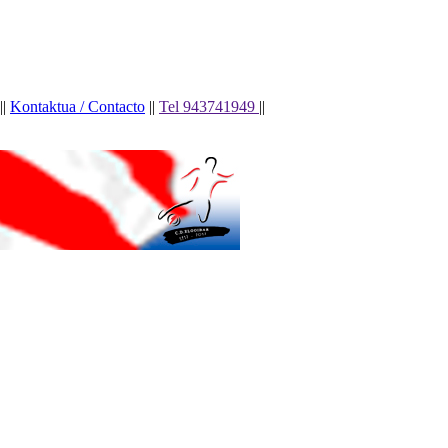
||
Kontaktua / Contacto
||
Tel 943741949
||