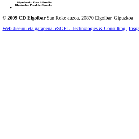
© 2009 CD Elgoibar
San Roke auzoa, 20870 Elgoibar, Gipuzkoa
Web diseinu eta garapena: eSOFT. Technologies & Consulting
|
Irisg