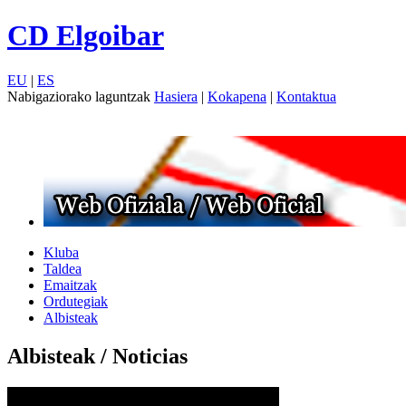
CD Elgoibar
EU
|
ES
Nabigaziorako laguntzak
Hasiera
|
Kokapena
|
Kontaktua
Kluba
Taldea
Emaitzak
Ordutegiak
Albisteak
Albisteak / Noticias