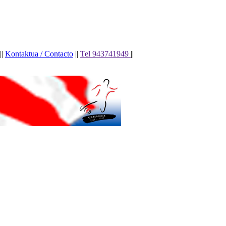
||
Kontaktua / Contacto
||
Tel 943741949
||