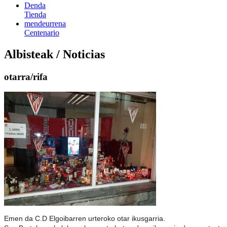
Denda
Tienda
mendeurrena
Centenario
Albisteak / Noticias
otarra/rifa
Emen da C.D Elgoibarren urteroko otar ikusgarria.