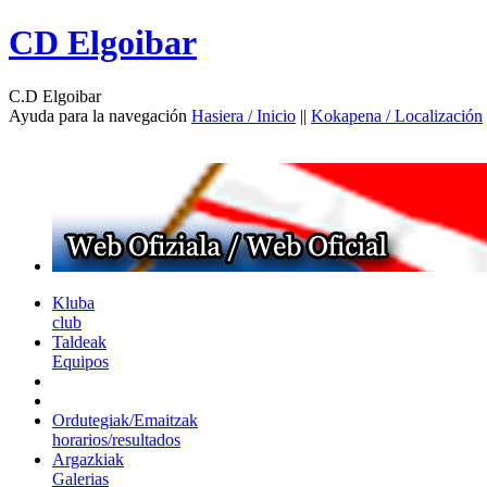
CD Elgoibar
C.D Elgoibar
Ayuda para la navegación
Hasiera / Inicio
||
Kokapena / Localización
Kluba
club
Taldeak
Equipos
Ordutegiak/Emaitzak
horarios/resultados
Argazkiak
Galerias