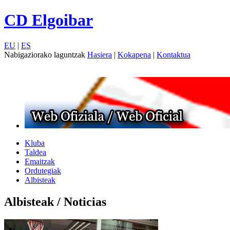
CD Elgoibar
EU
|
ES
Nabigaziorako laguntzak
Hasiera
|
Kokapena
|
Kontaktua
Kluba
Taldea
Emaitzak
Ordutegiak
Albisteak
Albisteak / Noticias