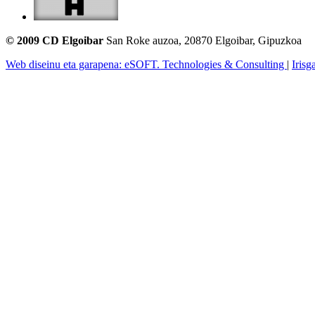
© 2009 CD Elgoibar
San Roke auzoa, 20870 Elgoibar, Gipuzkoa
Web diseinu eta garapena: eSOFT. Technologies & Consulting
|
Irisg