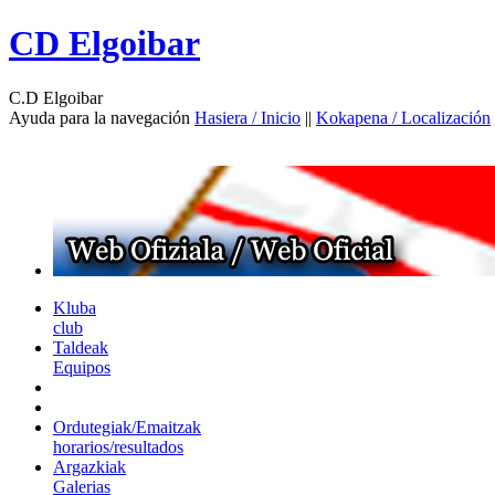
CD Elgoibar
C.D Elgoibar
Ayuda para la navegación
Hasiera / Inicio
||
Kokapena / Localización
Kluba
club
Taldeak
Equipos
Ordutegiak/Emaitzak
horarios/resultados
Argazkiak
Galerias