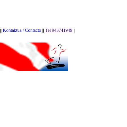
||
Kontaktua / Contacto
||
Tel 943741949
||