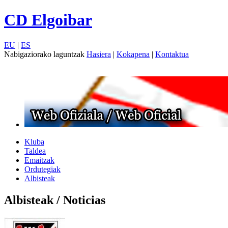
CD Elgoibar
EU
|
ES
Nabigaziorako laguntzak
Hasiera
|
Kokapena
|
Kontaktua
Kluba
Taldea
Emaitzak
Ordutegiak
Albisteak
Albisteak / Noticias