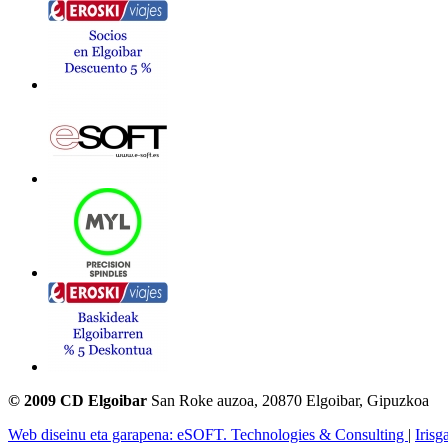
© 2009 CD Elgoibar
San Roke auzoa, 20870 Elgoibar, Gipuzkoa
Web diseinu eta garapena: eSOFT. Technologies & Consulting
|
Irisg