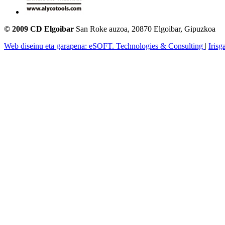
© 2009 CD Elgoibar
San Roke auzoa, 20870 Elgoibar, Gipuzkoa
Web diseinu eta garapena: eSOFT. Technologies & Consulting
|
Irisg