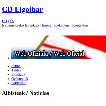
CD Elgoibar
EU
|
ES
Nabigaziorako laguntzak
Hasiera
|
Kokapena
|
Kontaktua
Kluba
Taldea
Emaitzak
Ordutegiak
Albisteak
Albisteak / Noticias