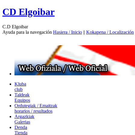
CD Elgoibar
C.D Elgoibar
Ayuda para la navegación
Hasiera / Inicio
||
Kokapena / Localización
Kluba
club
Taldeak
Equipos
Ordutegiak / Emaitzak
horarios / resultados
Argazkiak
Galerias
Denda
Tienda