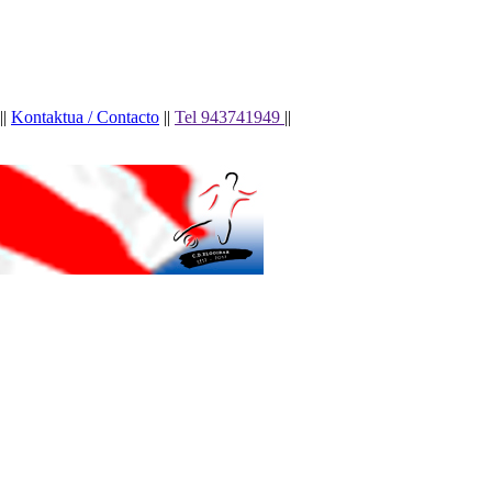
||
Kontaktua / Contacto
||
Tel 943741949
||