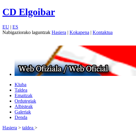
CD Elgoibar
EU
|
ES
Nabigaziorako laguntzak
Hasiera
|
Kokapena
|
Kontaktua
Kluba
Taldea
Emaitzak
Ordutegiak
Albisteak
Galeriak
Denda
Hasiera
>
taldea
>