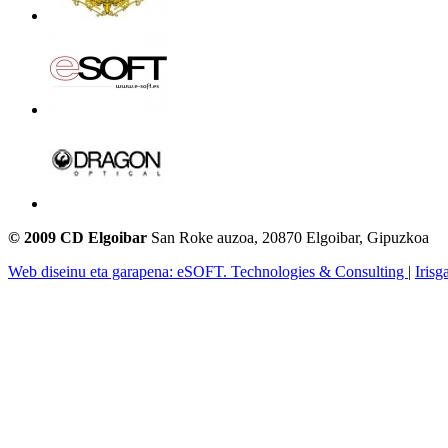
© 2009 CD Elgoibar
San Roke auzoa, 20870 Elgoibar, Gipuzkoa
Web diseinu eta garapena: eSOFT. Technologies & Consulting
|
Irisg