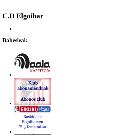
C.D Elgoibar
Babesleak