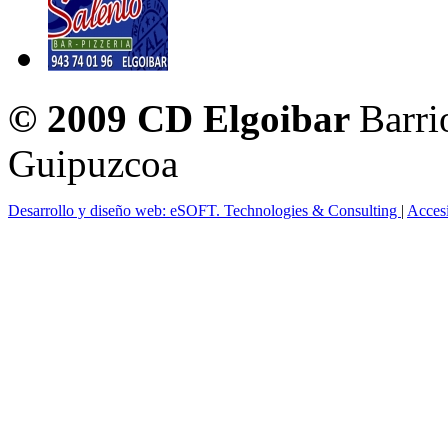
© 2009 CD Elgoibar
Barri
Guipuzcoa
Desarrollo y diseño web: eSOFT. Technologies & Consulting
|
Acces