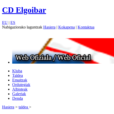
CD Elgoibar
EU
|
ES
Nabigaziorako laguntzak
Hasiera
|
Kokapena
|
Kontaktua
Kluba
Taldea
Emaitzak
Ordutegiak
Albisteak
Galeriak
Denda
Hasiera
>
taldea
>