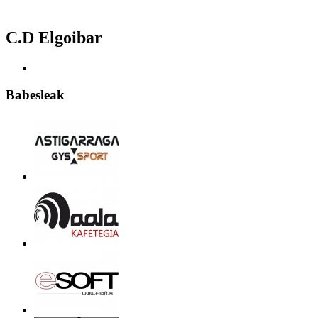
C.D Elgoibar
Babesleak