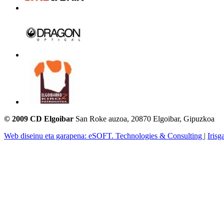
© 2009 CD Elgoibar
San Roke auzoa, 20870 Elgoibar, Gipuzkoa
Web diseinu eta garapena: eSOFT. Technologies & Consulting
|
Irisg