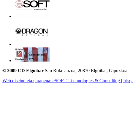
© 2009 CD Elgoibar
San Roke auzoa, 20870 Elgoibar, Gipuzkoa
Web diseinu eta garapena: eSOFT. Technologies & Consulting
|
Irisg