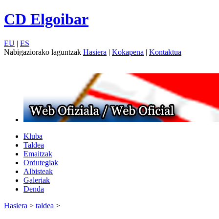
CD Elgoibar
EU
|
ES
Nabigaziorako laguntzak
Hasiera
|
Kokapena
|
Kontaktua
Kluba
Taldea
Emaitzak
Ordutegiak
Albisteak
Galeriak
Denda
Hasiera
>
taldea
>