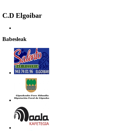
C.D Elgoibar
Babesleak