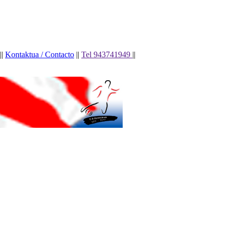
||
Kontaktua / Contacto
||
Tel 943741949
||