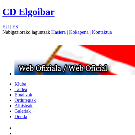
CD Elgoibar
EU
|
ES
Nabigaziorako laguntzak
Hasiera
|
Kokapena
|
Kontaktua
Kluba
Taldea
Emaitzak
Ordutegiak
Albisteak
Galeriak
Denda