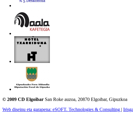
© 2009 CD Elgoibar
San Roke auzoa, 20870 Elgoibar, Gipuzkoa
Web diseinu eta garapena: eSOFT. Technologies & Consulting
|
Irisg