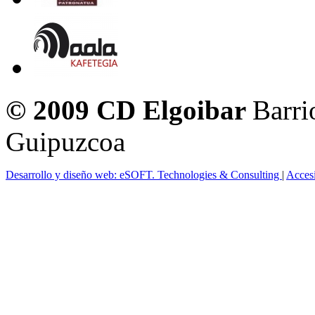
© 2009 CD Elgoibar
Barri
Guipuzcoa
Desarrollo y diseño web: eSOFT. Technologies & Consulting
|
Acces