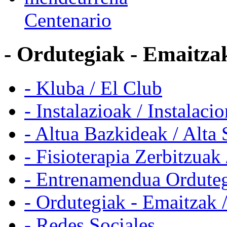
Centenario
- Ordutegiak - Emaitzak
- Kluba / El Club
- Instalazioak / Instalaci
- Altua Bazkideak / Alta 
- Fisioterapia Zerbitzuak 
- Entrenamendua Orduteg
- Ordutegiak - Emaitzak 
- Redes Sociales