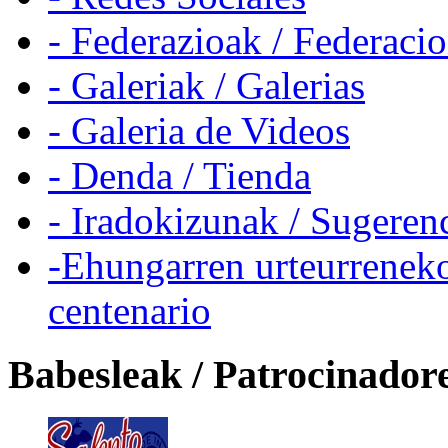
- Federazioak / Federaci
- Galeriak / Galerias
- Galeria de Videos
- Denda / Tienda
- Iradokizunak / Sugeren
-Ehungarren urteurreneko
centenario
Babesleak / Patrocinador