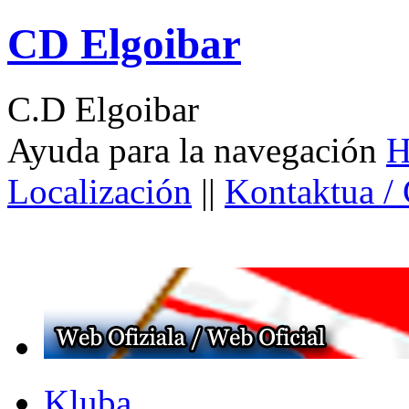
CD Elgoibar
C.D Elgoibar
Ayuda para la navegación
H
Localización
||
Kontaktua /
Kluba