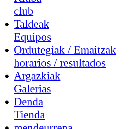
club
Taldeak
Equipos
Ordutegiak / Emaitzak
horarios / resultados
Argazkiak
Galerias
Denda
Tienda
mendeurrena