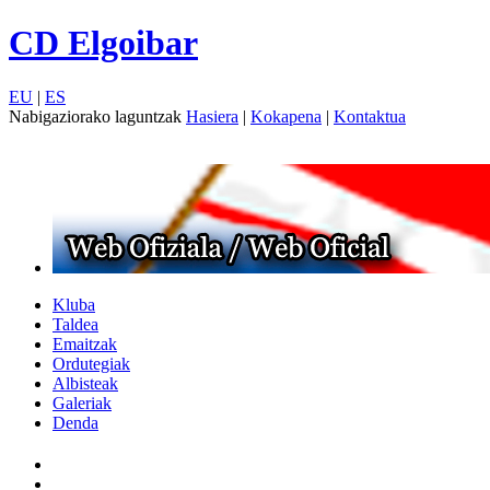
CD Elgoibar
EU
|
ES
Nabigaziorako laguntzak
Hasiera
|
Kokapena
|
Kontaktua
Kluba
Taldea
Emaitzak
Ordutegiak
Albisteak
Galeriak
Denda