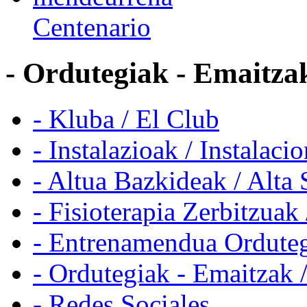
Centenario
- Ordutegiak - Emaitzak
- Kluba / El Club
- Instalazioak / Instalaci
- Altua Bazkideak / Alta 
- Fisioterapia Zerbitzuak 
- Entrenamendua Orduteg
- Ordutegiak - Emaitzak 
- Redes Sociales