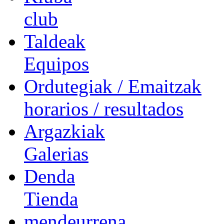
club
Taldeak
Equipos
Ordutegiak / Emaitzak
horarios / resultados
Argazkiak
Galerias
Denda
Tienda
mendeurrena