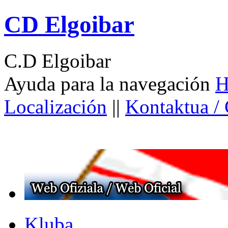
CD Elgoibar
C.D Elgoibar
Ayuda para la navegación
H
Localización
||
Kontaktua /
Kluba