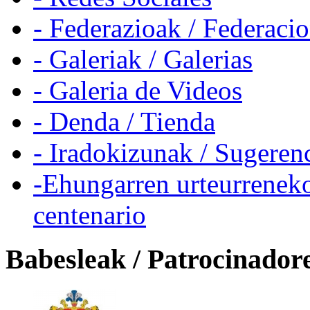
- Federazioak / Federaci
- Galeriak / Galerias
- Galeria de Videos
- Denda / Tienda
- Iradokizunak / Sugeren
-Ehungarren urteurreneko
centenario
Babesleak / Patrocinador