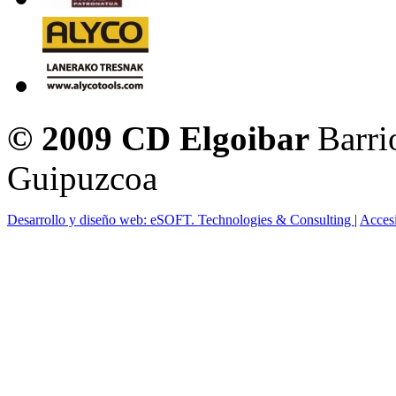
© 2009 CD Elgoibar
Barri
Guipuzcoa
Desarrollo y diseño web: eSOFT. Technologies & Consulting
|
Acces