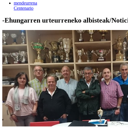
mendeurrena
Centenario
-Ehungarren urteurreneko albisteak/Notici