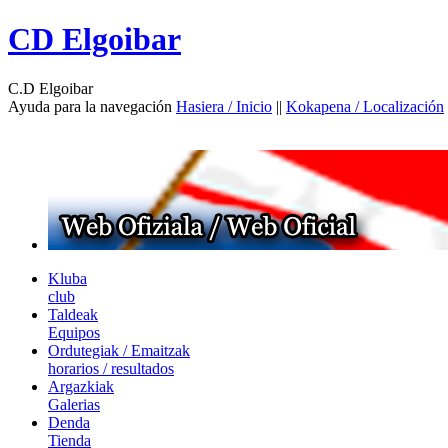
CD Elgoibar
C.D Elgoibar
Ayuda para la navegación
Hasiera / Inicio
||
Kokapena / Localización
Kluba
club
Taldeak
Equipos
Ordutegiak / Emaitzak
horarios / resultados
Argazkiak
Galerias
Denda
Tienda