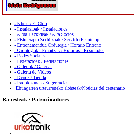
- Kluba / El Club
- Instalazioak / Instalaciones
- Altua Bazkideak / Alta Socios
- Fisioterapia Zerbitzuak / Servicio Fisioterapia
- Entrenamendua Ordutegia / Horario Entreno
- Ordutegiak - Emaitzak / Horarios - Resultados
- Redes Sociales
- Federazioak / Federaciones
- Galeriak / Galerias
- Galeria de Videos
- Denda / Tienda
- Iradokizunak / Sugerencias
-Ehungarren urteurreneko albisteak/Noticias del centenario
Babesleak / Patrocinadores