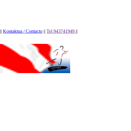
||
Kontaktua / Contacto
||
Tel 943741949
||