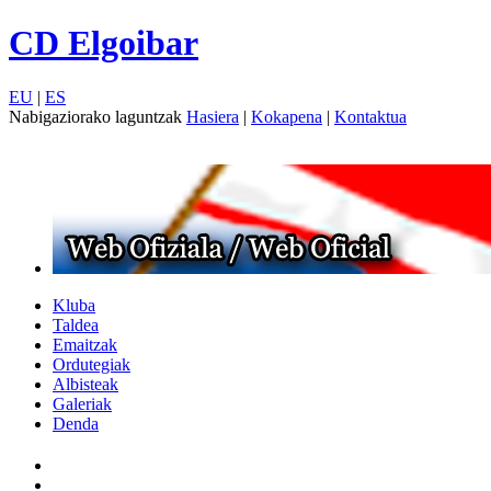
CD Elgoibar
EU
|
ES
Nabigaziorako laguntzak
Hasiera
|
Kokapena
|
Kontaktua
Kluba
Taldea
Emaitzak
Ordutegiak
Albisteak
Galeriak
Denda