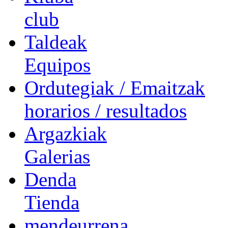
club
Taldeak
Equipos
Ordutegiak / Emaitzak
horarios / resultados
Argazkiak
Galerias
Denda
Tienda
mendeurrena