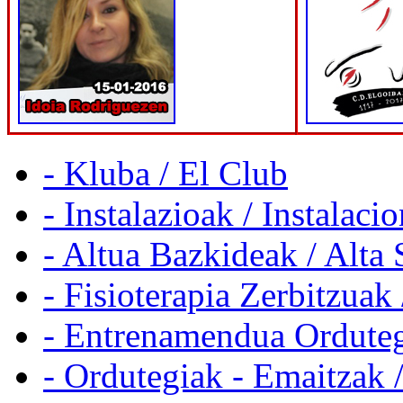
- Kluba / El Club
- Instalazioak / Instalaci
- Altua Bazkideak / Alta 
- Fisioterapia Zerbitzuak 
- Entrenamendua Orduteg
- Ordutegiak - Emaitzak 