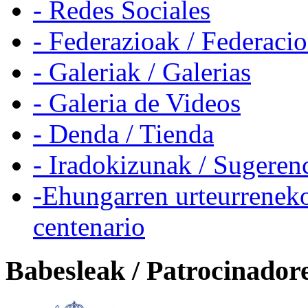
- Redes Sociales
- Federazioak / Federaci
- Galeriak / Galerias
- Galeria de Videos
- Denda / Tienda
- Iradokizunak / Sugeren
-Ehungarren urteurreneko
centenario
Babesleak / Patrocinador