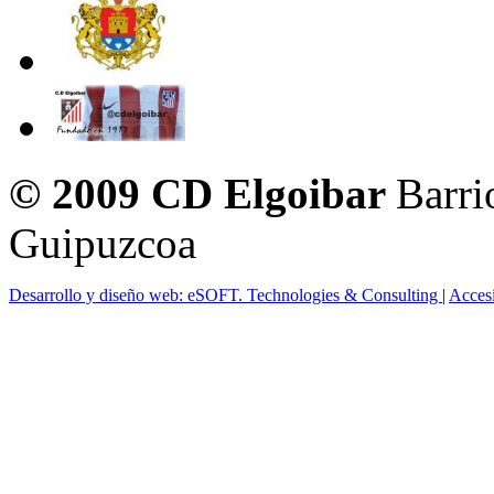
© 2009 CD Elgoibar
Barri
Guipuzcoa
Desarrollo y diseño web: eSOFT. Technologies & Consulting
|
Acces