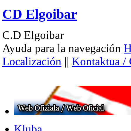
CD Elgoibar
C.D Elgoibar
Ayuda para la navegación
H
Localización
||
Kontaktua /
Kluba