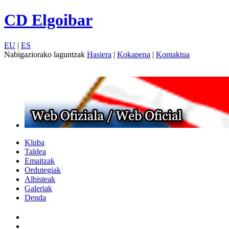
CD Elgoibar
EU
|
ES
Nabigaziorako laguntzak
Hasiera
|
Kokapena
|
Kontaktua
Kluba
Taldea
Emaitzak
Ordutegiak
Albisteak
Galeriak
Denda