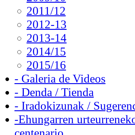
2011/12
2012-13
2013-14
2014/15
2015/16
- Galeria de Videos
- Denda / Tienda
- Iradokizunak / Sugeren
-Ehungarren urteurreneko
centenario