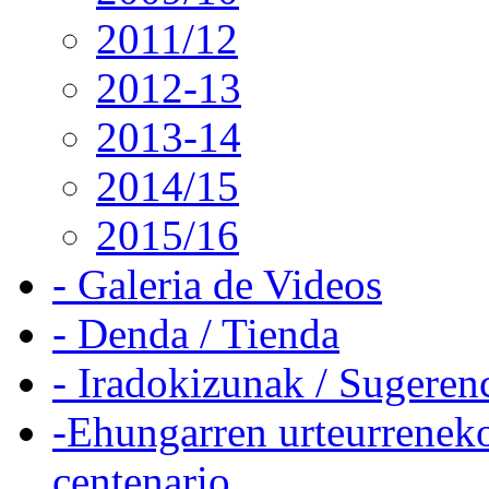
2011/12
2012-13
2013-14
2014/15
2015/16
- Galeria de Videos
- Denda / Tienda
- Iradokizunak / Sugeren
-Ehungarren urteurreneko
centenario