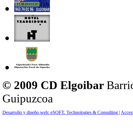
© 2009 CD Elgoibar
Barri
Guipuzcoa
Desarrollo y diseño web: eSOFT. Technologies & Consulting
|
Acces