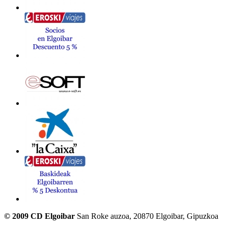
© 2009 CD Elgoibar
San Roke auzoa, 20870 Elgoibar, Gipuzkoa