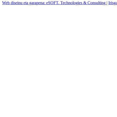
Web diseinu eta garapena: eSOFT. Technologies & Consulting
|
Irisg