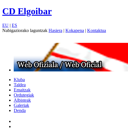
CD Elgoibar
EU
|
ES
Nabigaziorako laguntzak
Hasiera
|
Kokapena
|
Kontaktua
Kluba
Taldea
Emaitzak
Ordutegiak
Albisteak
Galeriak
Denda