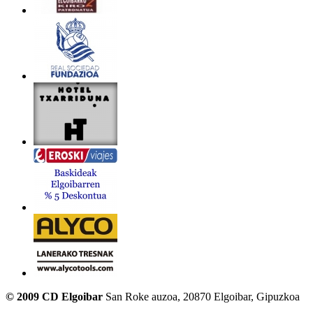
© 2009 CD Elgoibar
San Roke auzoa, 20870 Elgoibar, Gipuzkoa