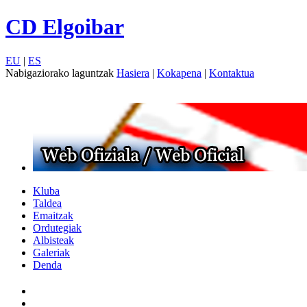
CD Elgoibar
EU
|
ES
Nabigaziorako laguntzak
Hasiera
|
Kokapena
|
Kontaktua
Kluba
Taldea
Emaitzak
Ordutegiak
Albisteak
Galeriak
Denda