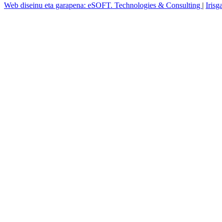
Web diseinu eta garapena: eSOFT. Technologies & Consulting
|
Irisg