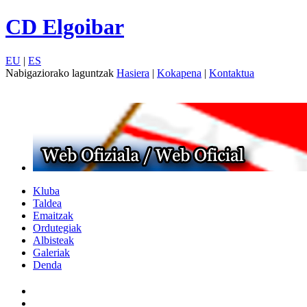
CD Elgoibar
EU
|
ES
Nabigaziorako laguntzak
Hasiera
|
Kokapena
|
Kontaktua
Kluba
Taldea
Emaitzak
Ordutegiak
Albisteak
Galeriak
Denda