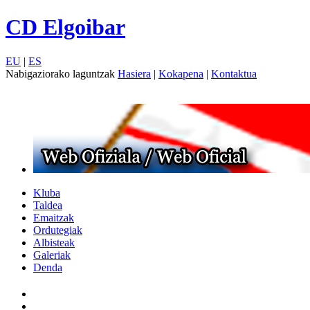
CD Elgoibar
EU
|
ES
Nabigaziorako laguntzak
Hasiera
|
Kokapena
|
Kontaktua
Kluba
Taldea
Emaitzak
Ordutegiak
Albisteak
Galeriak
Denda