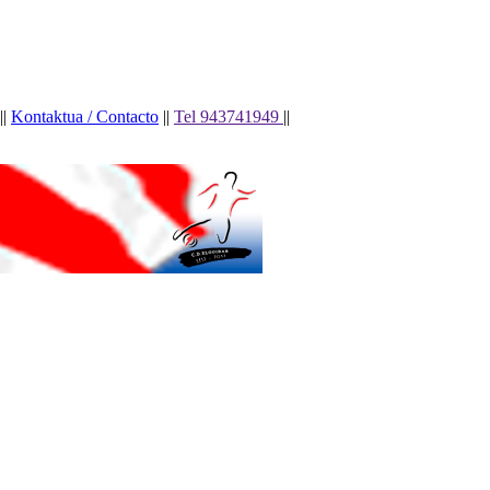
||
Kontaktua / Contacto
||
Tel 943741949
||