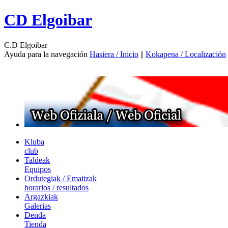
CD Elgoibar
C.D Elgoibar
Ayuda para la navegación
Hasiera / Inicio
||
Kokapena / Localización
Kluba
club
Taldeak
Equipos
Ordutegiak / Emaitzak
horarios / resultados
Argazkiak
Galerias
Denda
Tienda