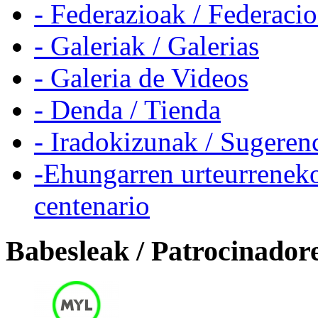
- Federazioak / Federaci
- Galeriak / Galerias
- Galeria de Videos
- Denda / Tienda
- Iradokizunak / Sugeren
-Ehungarren urteurreneko
centenario
Babesleak / Patrocinador