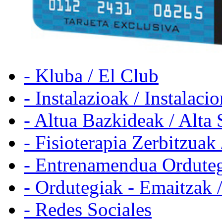
- Kluba / El Club
- Instalazioak / Instalaci
- Altua Bazkideak / Alta 
- Fisioterapia Zerbitzuak 
- Entrenamendua Orduteg
- Ordutegiak - Emaitzak 
- Redes Sociales