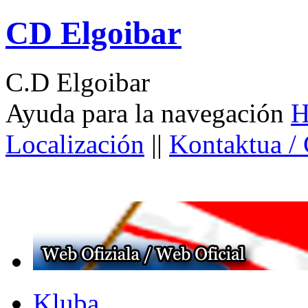
CD Elgoibar
C.D Elgoibar
Ayuda para la navegación
H
Localización
||
Kontaktua /
Kluba