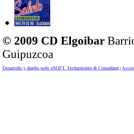
© 2009 CD Elgoibar
Barri
Guipuzcoa
Desarrollo y diseño web: eSOFT. Technologies & Consulting
|
Acces