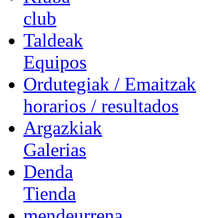
club
Taldeak
Equipos
Ordutegiak / Emaitzak
horarios / resultados
Argazkiak
Galerias
Denda
Tienda
mendeurrena