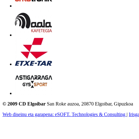
© 2009 CD Elgoibar
San Roke auzoa, 20870 Elgoibar, Gipuzkoa
Web diseinu eta garapena: eSOFT. Technologies & Consulting
|
Irisg