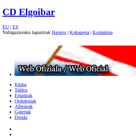
CD Elgoibar
EU
|
ES
Nabigaziorako laguntzak
Hasiera
|
Kokapena
|
Kontaktua
Kluba
Taldea
Emaitzak
Ordutegiak
Albisteak
Galeriak
Denda