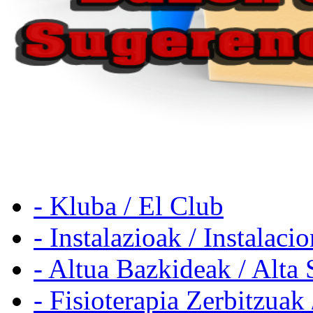
- Kluba / El Club
- Instalazioak / Instalaci
- Altua Bazkideak / Alta 
- Fisioterapia Zerbitzuak 