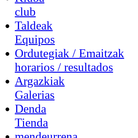
club
Taldeak
Equipos
Ordutegiak / Emaitzak
horarios / resultados
Argazkiak
Galerias
Denda
Tienda
mendeurrena