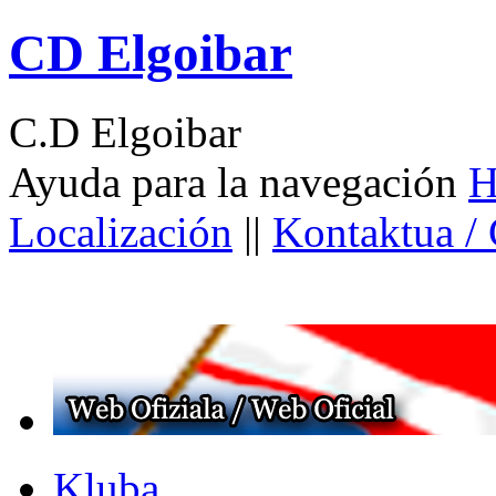
CD Elgoibar
C.D Elgoibar
Ayuda para la navegación
H
Localización
||
Kontaktua /
Kluba