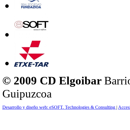
© 2009 CD Elgoibar
Barri
Guipuzcoa
Desarrollo y diseño web: eSOFT. Technologies & Consulting
|
Acces