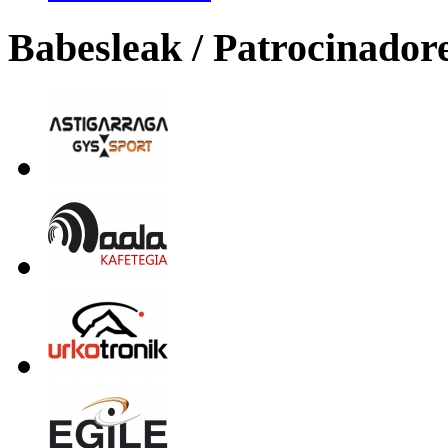
Babesleak / Patrocinador