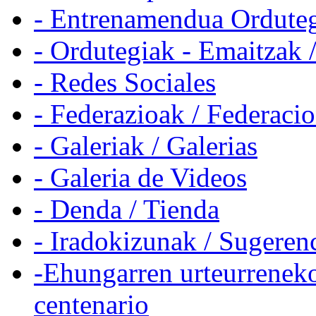
- Entrenamendua Orduteg
- Ordutegiak - Emaitzak 
- Redes Sociales
- Federazioak / Federaci
- Galeriak / Galerias
- Galeria de Videos
- Denda / Tienda
- Iradokizunak / Sugeren
-Ehungarren urteurreneko
centenario