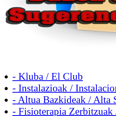
- Kluba / El Club
- Instalazioak / Instalaci
- Altua Bazkideak / Alta 
- Fisioterapia Zerbitzuak 