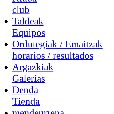
club
Taldeak
Equipos
Ordutegiak / Emaitzak
horarios / resultados
Argazkiak
Galerias
Denda
Tienda
mendeurrena