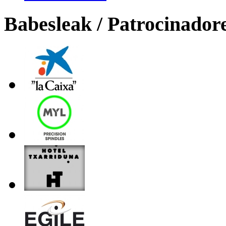
Babesleak / Patrocinador