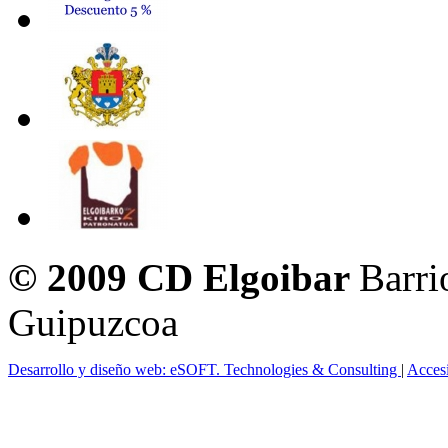
© 2009 CD Elgoibar
Barri
Guipuzcoa
Desarrollo y diseño web: eSOFT. Technologies & Consulting
|
Acces