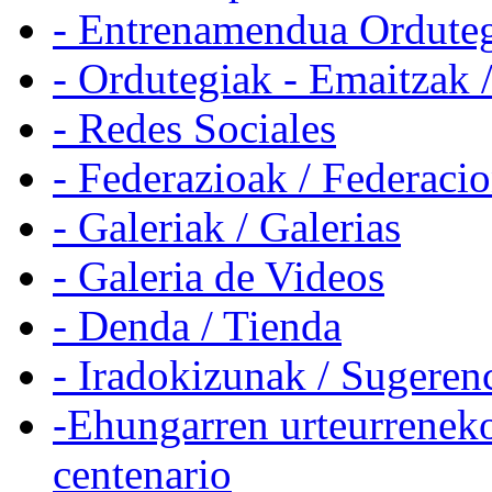
- Entrenamendua Orduteg
- Ordutegiak - Emaitzak 
- Redes Sociales
- Federazioak / Federaci
- Galeriak / Galerias
- Galeria de Videos
- Denda / Tienda
- Iradokizunak / Sugeren
-Ehungarren urteurreneko
centenario