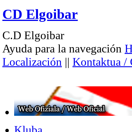
CD Elgoibar
C.D Elgoibar
Ayuda para la navegación
H
Localización
||
Kontaktua /
Kluba