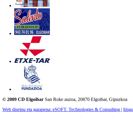
© 2009 CD Elgoibar
San Roke auzoa, 20870 Elgoibar, Gipuzkoa
Web diseinu eta garapena: eSOFT. Technologies & Consulting
|
Irisg