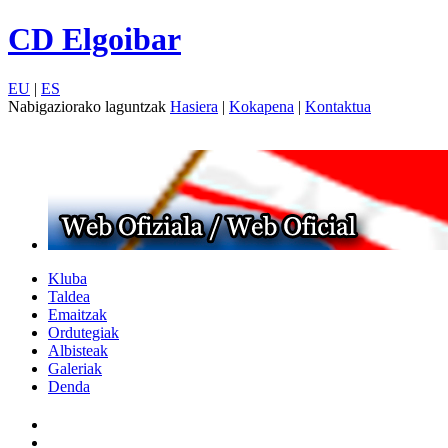
CD Elgoibar
EU
|
ES
Nabigaziorako laguntzak
Hasiera
|
Kokapena
|
Kontaktua
Kluba
Taldea
Emaitzak
Ordutegiak
Albisteak
Galeriak
Denda