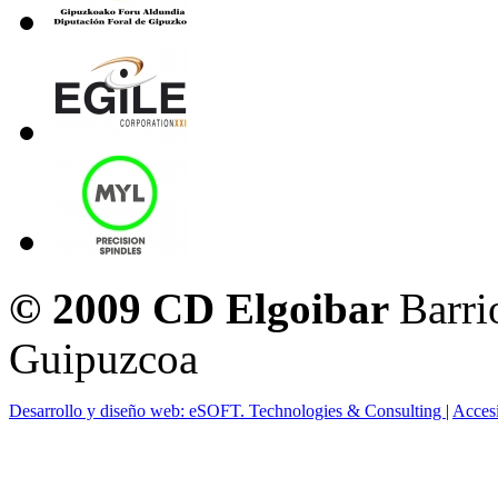
© 2009 CD Elgoibar
Barri
Guipuzcoa
Desarrollo y diseño web: eSOFT. Technologies & Consulting
|
Acces