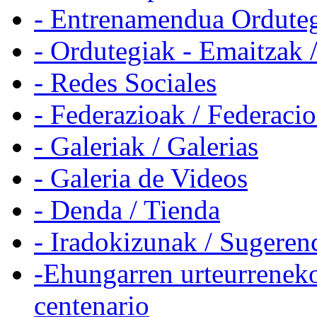
- Entrenamendua Orduteg
- Ordutegiak - Emaitzak 
- Redes Sociales
- Federazioak / Federaci
- Galeriak / Galerias
- Galeria de Videos
- Denda / Tienda
- Iradokizunak / Sugeren
-Ehungarren urteurreneko
centenario