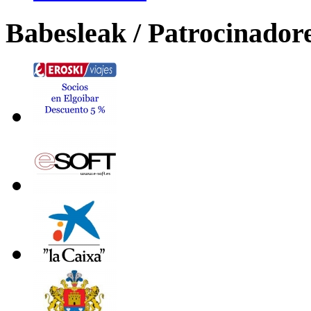
Babesleak / Patrocinador