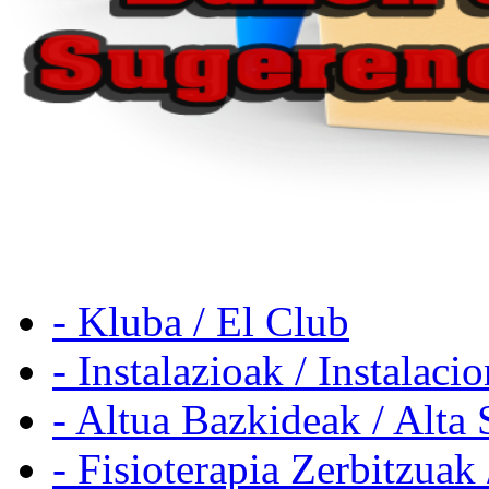
- Kluba / El Club
- Instalazioak / Instalaci
- Altua Bazkideak / Alta 
- Fisioterapia Zerbitzuak 