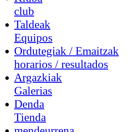
club
Taldeak
Equipos
Ordutegiak / Emaitzak
horarios / resultados
Argazkiak
Galerias
Denda
Tienda
mendeurrena