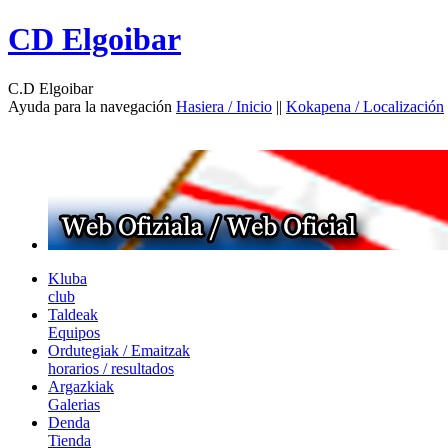
CD Elgoibar
C.D Elgoibar
Ayuda para la navegación
Hasiera / Inicio
||
Kokapena / Localización
Kluba
club
Taldeak
Equipos
Ordutegiak / Emaitzak
horarios / resultados
Argazkiak
Galerias
Denda
Tienda