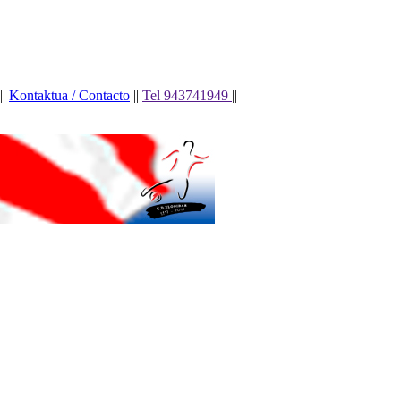
||
Kontaktua / Contacto
||
Tel 943741949
||