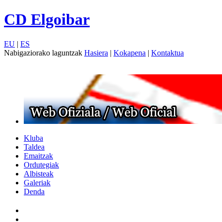
CD Elgoibar
EU
|
ES
Nabigaziorako laguntzak
Hasiera
|
Kokapena
|
Kontaktua
Kluba
Taldea
Emaitzak
Ordutegiak
Albisteak
Galeriak
Denda